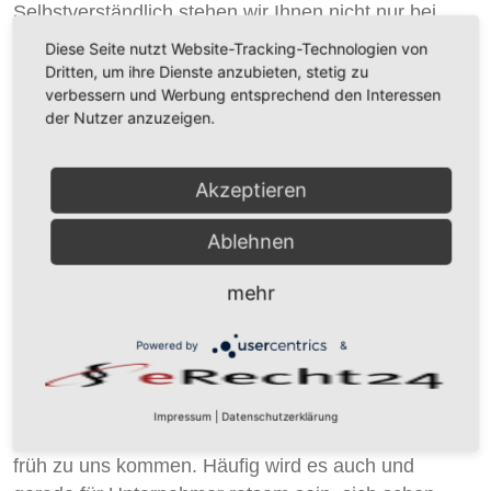
Selbstverständlich stehen wir Ihnen nicht nur bei
bußgeldbewehrten Straßenverkehrsverstößen,
Diese Seite nutzt Website-Tracking-Technologien von
sondern auch gegen alle übrigen Beschuldigungen
Dritten, um ihre Dienste anzubieten, stetig zu
verbessern und Werbung entsprechend den Interessen
wegen Ordnungswidrigkeiten bei. In zahlreichen
der Nutzer anzuzeigen.
Rechtsbereichen finden sich Vorschriften, die
Ordnungsverstöße ahnden, so etwa in der
Abgabenordnung, im Urheber-, Wettbewerbs- und
Akzeptieren
Umweltrecht oder im Sozialrecht. Was wirksame
anwaltliche Maßnahmen zur Wahrung Ihrer Belange
Ablehnen
betrifft, können wir weitgehend auf die Ausführungen
mehr
zum Strafrecht verweisen, auch weil die Vorschriften
und Strukturen sich ähneln. Allerdings gibt es
Powered by
&
daneben wichtige Unterschiede, mit denen wir als
erfahrene Kenner beider Fachgebiete vertraut sind.
Impressum
|
Datenschutzerklärung
Hier wie dort ist es aber sinnvoll, wenn Sie möglichst
früh zu uns kommen. Häufig wird es auch und